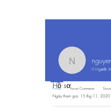
nguye
nguyenth
0
Người th
Hồ sơ
Profile
Forum Comments
Forum
Ngày tham gia: 15 thg 11, 2020