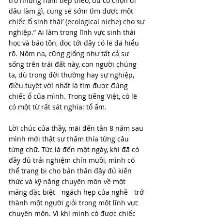
trò những năm tiếp theo, dù có chọn đi 
đâu làm gì, cũng sẽ sớm tìm được một 
chiếc ‘ổ sinh thái’ (ecological niche) cho sự 
nghiệp.” Ai làm trong lĩnh vực sinh thái 
học và bảo tồn, đọc tới đây có lẽ đã hiểu 
rõ. Nôm na, cũng giống như tất cả sự 
sống trên trái đất này, con người chúng 
ta, dù trong đời thường hay sự nghiệp, 
điều tuyệt vời nhất là tìm được đúng 
chiếc ổ của mình. Trong tiếng Việt, có lẽ 
có một từ rất sát nghĩa: tổ ấm.
Lời chúc của thầy, mãi đến tận 8 năm sau 
mình mới thật sự thấm thía từng câu 
từng chữ. Tức là đến một ngày, khi đã có 
đầy đủ trải nghiệm chín muồi, mình có 
thể trang bị cho bản thân đầy đủ kiến 
thức và kỹ năng chuyên môn về một 
mảng đặc biệt - ngách hẹp của nghề - trở 
thành một người giỏi trong một lĩnh vực 
chuyên môn. Vì khi mình có được chiếc 