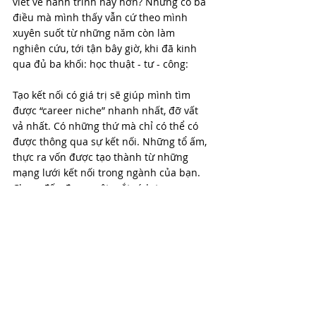
viết về hành trình này hơn? Nhưng có ba 
điều mà mình thấy vẫn cứ theo mình 
xuyên suốt từ những năm còn làm 
nghiên cứu, tới tận bây giờ, khi đã kinh 
qua đủ ba khối: học thuật - tư - công: 
Tạo kết nối có giá trị sẽ giúp mình tìm 
được “career niche” nhanh nhất, đỡ vất 
vả nhất. Có những thứ mà chỉ có thể có 
được thông qua sự kết nối. Những tổ ấm, 
thực ra vốn được tạo thành từ những 
mạng lưới kết nối trong ngành của bạn. 
Chạm đến được một mắt xích trong mạng 
lưới, tức là bạn có thêm cơ hội để biết 
được những thông tin quan trọng, vào 
những thời điểm quan trọng. Chớp được 
thời cơ rồi, thì mong rằng lúc đó bạn 
đang như tách trà đầy, cứ thế rót ra 
những chén trà thơm. Nên phải tích cực 
rèn luyện bản thân, tạo kết nối, để chờ 
thời cơ đến.