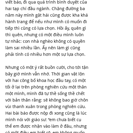
viết báo, đi qua quá trình bình duyệt của 
hai tạp chí đầu ngành. Chặng đường ba 
năm này mình gặt hái cũng được kha khá 
hành trang để nếu như mình có muốn đi 
tiếp thì cũng có lựa chọn. Hồi ấy, quên gì 
thì quên, nhưng có một điều mình luôn 
tự nhắc: con nhà nghèo không có quyền 
làm sai nhiều lần. Ấy nên làm gì cũng 
phải tính có nhiều hơn một sự lựa chọn.
Nhưng có một ý rất buồn cười, cho tới tận 
bây giờ mình vẫn nhớ. Thời gian vật lộn 
với hai công bố khoa học đầu tay, có một 
tối ở lại trên phòng nghiên cứu một thân 
một mình, mình đã tự thề sống thề chết 
với bản thân rằng: sẽ không bao giờ chôn 
vùi thanh xuân trong phòng nghiên cứu. 
Hai bài báo được nộp đi xong cũng là lúc 
mình nói với giáo sư: “em chưa biết cụ 
thể em được nhận vào làm ở đâu, nhưng 
có một điều em biết rõ, em không muốn 