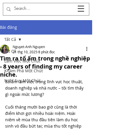
Bài đăng
Tất Cả
Nguyet-Anh Nguyen
Tất Cả
21 thg 10, 2025
8 phút đọc
Tìm ra tổ ấm trong nghề nghiệp
Làm Việc Một Chút
- 8 years of finding my career
Khám Phá Một Chút
niche.
Nghĩ Suy Một Chút
8 năm làm việc trong lĩnh vực học thuật, 
doanh nghiệp và nhà nước – tôi tìm thấy 
gì ngoài mức lương? 
Cuối tháng mười bao giờ cũng là thời 
điểm khơi gợi nhiều hoài niệm. Hoài 
niệm về mùa thu đầu tiên làm du học 
sinh vò đầu bứt tai; mùa thu tốt nghiệp 