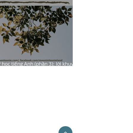
 học tiếng Anh (phần 3): lời khuyên
heo nhóm kỹ năng