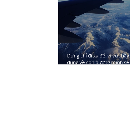
Đừng chỉ đi xa để ‘vi vu’, hãy
dung về con đường mình sẽ 
1)