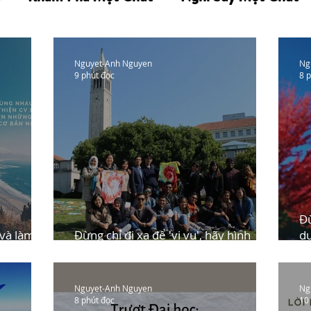
Nguyet-Anh Nguyen
Ng
9 phút đọc
8 
Đừ
 và làm
Đừng chỉ đi xa để 'vi vu', hãy hình
du
dung về con đường mình đi (phần 3)
2)
Nguyet-Anh Nguyen
Ng
8 phút đọc
10