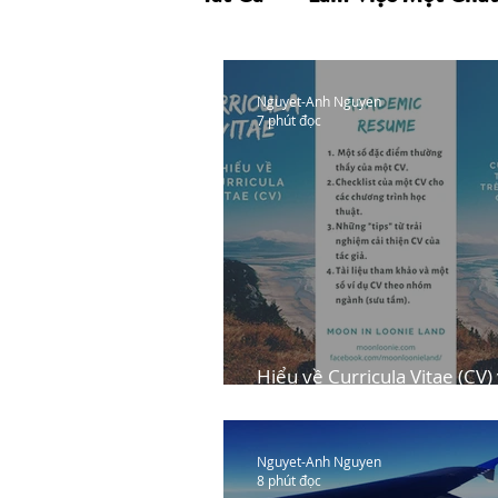
Nguyet-Anh Nguyen
7 phút đọc
Hiểu về Curricula Vitae (CV)
sao để cải thiện CV?
Nguyet-Anh Nguyen
8 phút đọc