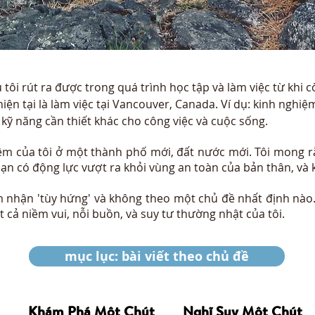
tôi rút ra được trong quá trình học tập và làm việc từ khi cò
iện tại là làm việc tại Vancouver, Canada. Ví dụ: kinh nghiệm
 kỹ năng cần thiết khác cho công việc và cuộc sống.
ệm của tôi ở một thành phố mới, đất nước mới. Tôi mong r
n có động lực vượt ra khỏi vùng an toàn của bản thân, và 
nhận 'tùy hứng' và không theo một chủ đề nhất định nào. '
 cả niềm vui, nỗi buồn, và suy tư thường nhật của tôi.
mục lục: bài viết theo chủ đề
Khám Phá Một Chút
Nghĩ Suy Một Chút