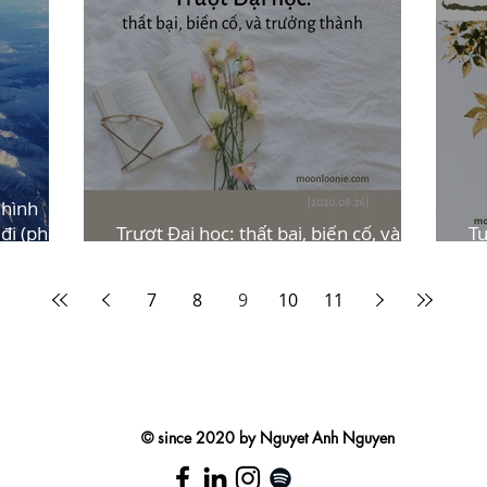
 hình
đi (phần
Trượt Đại học: thất bại, biến cố, và
Tự
trưởng thành
t
7
8
9
10
11
MOON IN LOONIE LAND
© since 2020 by Nguyet Anh Nguyen