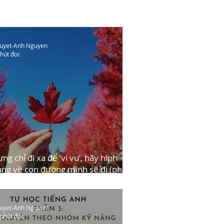
uyet-Anh Nguyen
phút đọc
ng chỉ đi xa để ‘vi vu’, hãy hình
ng về con đường mình sẽ đi (phần
uyet-Anh Nguyen
 phút đọc