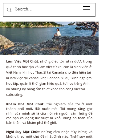
Làm Việc Một Chút:
những điều tôi rút ra được trong
quá trình học tập và làm việc từ khi còn là sinh viên ở
Việt Nam, khi học Thạc Sĩ tại Canada cho đến hiện tại
là làm việc tại Vancouver, Canada. Ví dụ: kinh nghiệm
học tập, quản lí thời gian hiệu quả, tự học tiếng Anh,
và những kỹ năng cần thiết khác cho công việc và
cuộc sống.
Khám Phá Một Chút:
trải nghiệm của tôi ở một
thành phố mới, đất nước mới. Tôi mong rằng góc
nhìn của mình sẽ là cầu nối và nguồn cảm hứng để
các bạn có động lực vượt ra khỏi vùng an toàn của
bản thân, và khám phá thế giới.
Nghĩ Suy Một Chút:
những cảm nhận 'tùy hứng' và
không theo một chủ đề nhất định nào. 'Nghĩ suy một