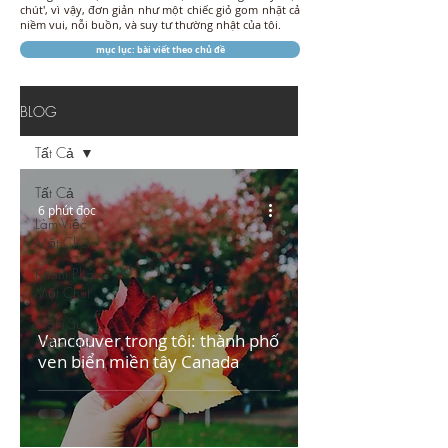
chút', vì vậy, đơn giản như một chiếc giỏ gom nhặt cả
niềm vui, nỗi buồn, và suy tư thường nhật của tôi.
mục lục: bài viết theo chủ đề
BLOG
Tất Cả
Tất Cả
6 phút đọc
Làm Việc
Một Chút
Khám Phá
Một Chút
Nghĩ Suy
Vancouver trong tôi: thành phố
Một Chút
ven biển miền tây Canada